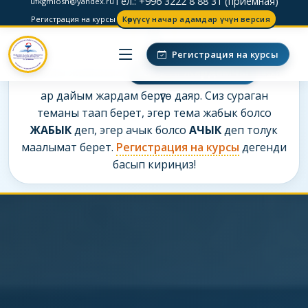
Тел.: +996 3222 8 88 31 (приемная)
ufkgmiosh@yandex.ru
Регистрация на курсы
Көрүүсү начар адамдар үчүн версия
Регистрация на курсы
Теманы жазыныз.
eDOP AI Жардамчы
сизге
ар дайым жардам берүүгө даяр. Сиз сураган
теманы таап берет, эгер тема жабык болсо
ЖАБЫК
деп, эгер ачык болсо
АЧЫК
деп толук
маалымат берет.
Регистрация на курсы
дегенди
басып кириңиз!