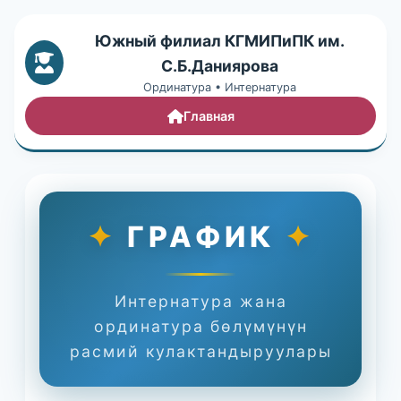
Южный филиал КГМИПиПК им.
С.Б.Даниярова
Ординатура • Интернатура
Главная
✦
ГРАФИК
✦
Интернатура жана
ординатура бөлүмүнүн
расмий кулактандыруулары