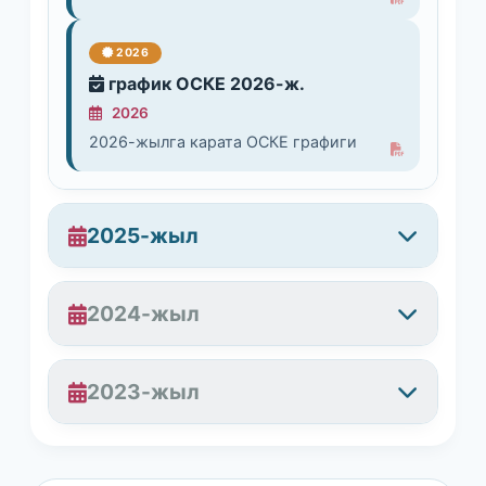
2026
график ОСКЕ 2026-ж.
2026
2026-жылга карата ОСКЕ графиги
2025-жыл
2025
2024-жыл
Ординаторлор
09-13 июнь 2025
2024
2023-жыл
2025-окуу жылындагы бүтүрүүчү
2024-ж.ГАК.10.06-14.06
ординаторлордун мамлекеттик
аттестациясынын жадыбалы.
10.06 - 14.06 2024
2023
2024-жылдагы ГАК 10.06-14.06