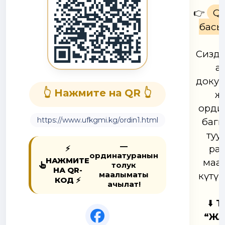
Q
👉
басы
Сизди
ал
докум
👆 Нажмите на QR 👆
ж
орди
https://www.ufkgmi.kg/ordin1.html
багы
туу
—
ра
⚡
ординатуранын
НАЖМИТЕ
маа
толук
НА QR-
маалыматы
күтүп
КОД ⚡
ачылат!
⬇️
Тө
“ЖА