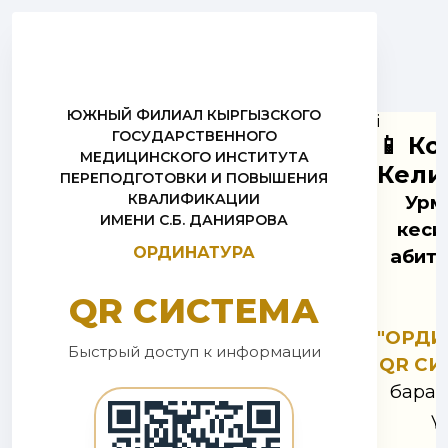
ЮЖНЫЙ ФИЛИАЛ КЫРГЫЗСКОГО
i
ГОСУДАРСТВЕННОГО
📱 К
МЕДИЦИНСКОГО ИНСТИТУТА
Келиң
ПЕРЕПОДГОТОВКИ И ПОВЫШЕНИЯ
КВАЛИФИКАЦИИ
Урм
ИМЕНИ С.Б. ДАНИЯРОВА
кеси
ОРДИНАТУРА
абиту
QR СИСТЕМА
"ОРДИ
Быстрый доступ к информации
QR СИ
барагы
ү